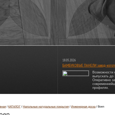
18.05.2026
БАМБУКОВЫЕ ПАНЕЛИ завод-изгот
Возможности 
выпускать до 
Оперативно за
современнейш
профилях.
вная
/
КАТАЛОГ
/
Напольные натуральные покрытия
/
Инженерная доска
/
Boen