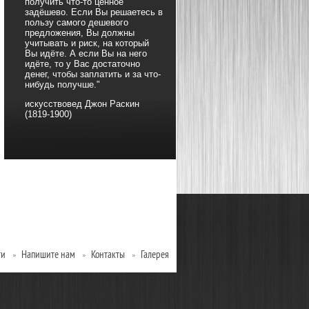
получить что-то ценное
задёшево. Если Вы решаетесь в
пользу самого дешевого
предложения, Вы должны
учитывать и риск, на который
Вы идёте. А если Вы на него
идёте, то у Вас достаточно
денег, чтобы заплатить и за что-
нибудь получше."
искусствовед Джон Раскин
(1819-1900)
ти
Напишите нам
Контакты
Галерея