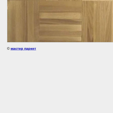
©
мастер паркет